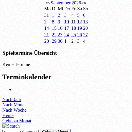
«
<
September
2026
>
»
Mo
Di
Mi
Do
Fr
Sa
So
31
1
2
3
4
5
6
7
8
9
10
11
12
13
14
15
16
17
18
19
20
21
22
23
24
25
26
27
28
29
30
1
2
3
4
Spieltermine Übersicht
Keine Termine
Terminkalender
Nach Jahr
Nach Monat
Nach Woche
Heute
Gehe zu Monat
Gehe zu Monat