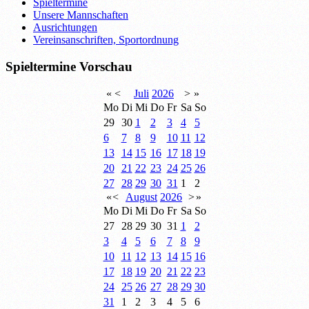
Spieltermine
Unsere Mannschaften
Ausrichtungen
Vereinsanschriften, Sportordnung
Spieltermine Vorschau
«
<
Juli
2026
>
»
Mo
Di
Mi
Do
Fr
Sa
So
29
30
1
2
3
4
5
6
7
8
9
10
11
12
13
14
15
16
17
18
19
20
21
22
23
24
25
26
27
28
29
30
31
1
2
«
<
August
2026
>
»
Mo
Di
Mi
Do
Fr
Sa
So
27
28
29
30
31
1
2
3
4
5
6
7
8
9
10
11
12
13
14
15
16
17
18
19
20
21
22
23
24
25
26
27
28
29
30
31
1
2
3
4
5
6