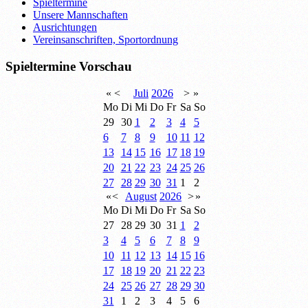
Spieltermine
Unsere Mannschaften
Ausrichtungen
Vereinsanschriften, Sportordnung
Spieltermine Vorschau
«
<
Juli
2026
>
»
Mo
Di
Mi
Do
Fr
Sa
So
29
30
1
2
3
4
5
6
7
8
9
10
11
12
13
14
15
16
17
18
19
20
21
22
23
24
25
26
27
28
29
30
31
1
2
«
<
August
2026
>
»
Mo
Di
Mi
Do
Fr
Sa
So
27
28
29
30
31
1
2
3
4
5
6
7
8
9
10
11
12
13
14
15
16
17
18
19
20
21
22
23
24
25
26
27
28
29
30
31
1
2
3
4
5
6