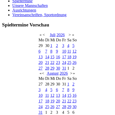
Spieltermine
Unsere Mannschaften
Ausrichtungen
Vereinsanschriften, Sportordnung
Spieltermine Vorschau
«
<
Juli
2026
>
»
Mo
Di
Mi
Do
Fr
Sa
So
29
30
1
2
3
4
5
6
7
8
9
10
11
12
13
14
15
16
17
18
19
20
21
22
23
24
25
26
27
28
29
30
31
1
2
«
<
August
2026
>
»
Mo
Di
Mi
Do
Fr
Sa
So
27
28
29
30
31
1
2
3
4
5
6
7
8
9
10
11
12
13
14
15
16
17
18
19
20
21
22
23
24
25
26
27
28
29
30
31
1
2
3
4
5
6