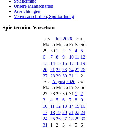
Spieltermine
Unsere Mannschaften
Ausrichtungen
Vereinsanschriften, Sportordnung
Spieltermine Vorschau
«
<
Juli
2026
>
»
Mo
Di
Mi
Do
Fr
Sa
So
29
30
1
2
3
4
5
6
7
8
9
10
11
12
13
14
15
16
17
18
19
20
21
22
23
24
25
26
27
28
29
30
31
1
2
«
<
August
2026
>
»
Mo
Di
Mi
Do
Fr
Sa
So
27
28
29
30
31
1
2
3
4
5
6
7
8
9
10
11
12
13
14
15
16
17
18
19
20
21
22
23
24
25
26
27
28
29
30
31
1
2
3
4
5
6