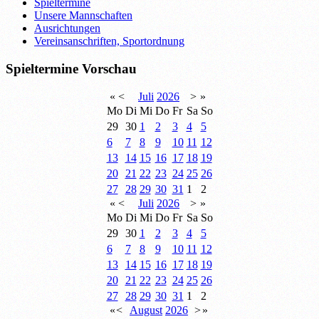
Spieltermine
Unsere Mannschaften
Ausrichtungen
Vereinsanschriften, Sportordnung
Spieltermine Vorschau
«
<
Juli
2026
>
»
Mo
Di
Mi
Do
Fr
Sa
So
29
30
1
2
3
4
5
6
7
8
9
10
11
12
13
14
15
16
17
18
19
20
21
22
23
24
25
26
27
28
29
30
31
1
2
«
<
Juli
2026
>
»
Mo
Di
Mi
Do
Fr
Sa
So
29
30
1
2
3
4
5
6
7
8
9
10
11
12
13
14
15
16
17
18
19
20
21
22
23
24
25
26
27
28
29
30
31
1
2
«
<
August
2026
>
»