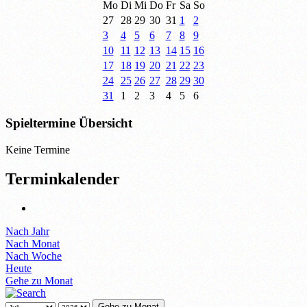
Mo
Di
Mi
Do
Fr
Sa
So
27
28
29
30
31
1
2
3
4
5
6
7
8
9
10
11
12
13
14
15
16
17
18
19
20
21
22
23
24
25
26
27
28
29
30
31
1
2
3
4
5
6
Spieltermine Übersicht
Keine Termine
Terminkalender
Nach Jahr
Nach Monat
Nach Woche
Heute
Gehe zu Monat
Gehe zu Monat