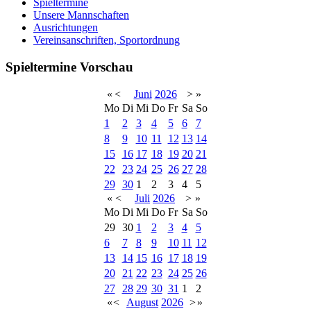
Spieltermine
Unsere Mannschaften
Ausrichtungen
Vereinsanschriften, Sportordnung
Spieltermine Vorschau
«
<
Juni
2026
>
»
Mo
Di
Mi
Do
Fr
Sa
So
1
2
3
4
5
6
7
8
9
10
11
12
13
14
15
16
17
18
19
20
21
22
23
24
25
26
27
28
29
30
1
2
3
4
5
«
<
Juli
2026
>
»
Mo
Di
Mi
Do
Fr
Sa
So
29
30
1
2
3
4
5
6
7
8
9
10
11
12
13
14
15
16
17
18
19
20
21
22
23
24
25
26
27
28
29
30
31
1
2
«
<
August
2026
>
»