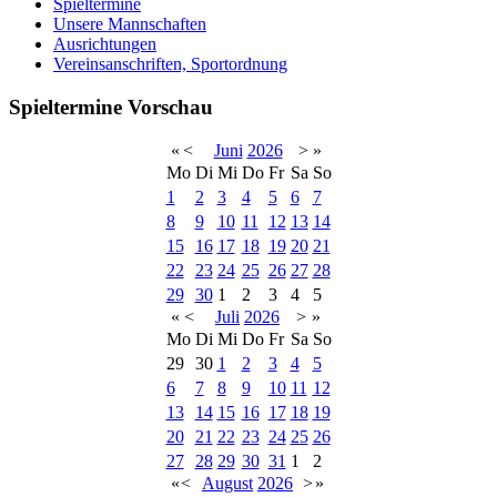
Spieltermine
Unsere Mannschaften
Ausrichtungen
Vereinsanschriften, Sportordnung
Spieltermine Vorschau
«
<
Juni
2026
>
»
Mo
Di
Mi
Do
Fr
Sa
So
1
2
3
4
5
6
7
8
9
10
11
12
13
14
15
16
17
18
19
20
21
22
23
24
25
26
27
28
29
30
1
2
3
4
5
«
<
Juli
2026
>
»
Mo
Di
Mi
Do
Fr
Sa
So
29
30
1
2
3
4
5
6
7
8
9
10
11
12
13
14
15
16
17
18
19
20
21
22
23
24
25
26
27
28
29
30
31
1
2
«
<
August
2026
>
»