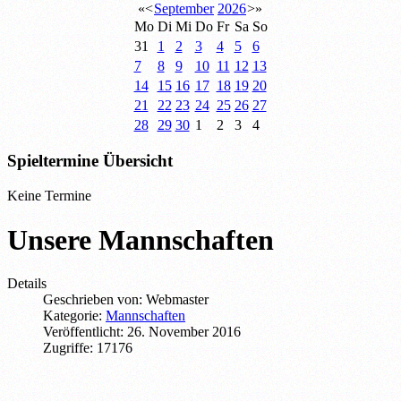
«
<
September
2026
>
»
Mo
Di
Mi
Do
Fr
Sa
So
31
1
2
3
4
5
6
7
8
9
10
11
12
13
14
15
16
17
18
19
20
21
22
23
24
25
26
27
28
29
30
1
2
3
4
Spieltermine Übersicht
Keine Termine
Unsere Mannschaften
Details
Geschrieben von:
Webmaster
Kategorie:
Mannschaften
Veröffentlicht: 26. November 2016
Zugriffe: 17176