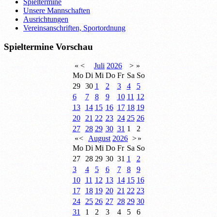
Spieltermine
Unsere Mannschaften
Ausrichtungen
Vereinsanschriften, Sportordnung
Spieltermine Vorschau
«
<
Juli
2026
>
»
Mo
Di
Mi
Do
Fr
Sa
So
29
30
1
2
3
4
5
6
7
8
9
10
11
12
13
14
15
16
17
18
19
20
21
22
23
24
25
26
27
28
29
30
31
1
2
«
<
August
2026
>
»
Mo
Di
Mi
Do
Fr
Sa
So
27
28
29
30
31
1
2
3
4
5
6
7
8
9
10
11
12
13
14
15
16
17
18
19
20
21
22
23
24
25
26
27
28
29
30
31
1
2
3
4
5
6