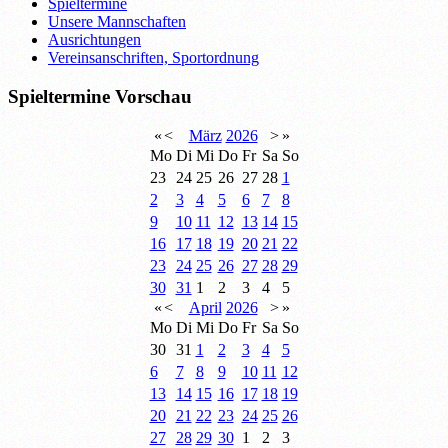
Spieltermine
Unsere Mannschaften
Ausrichtungen
Vereinsanschriften, Sportordnung
Spieltermine Vorschau
«
<
März
2026
>
»
Mo
Di
Mi
Do
Fr
Sa
So
23
24
25
26
27
28
1
2
3
4
5
6
7
8
9
10
11
12
13
14
15
16
17
18
19
20
21
22
23
24
25
26
27
28
29
30
31
1
2
3
4
5
«
<
April
2026
>
»
Mo
Di
Mi
Do
Fr
Sa
So
30
31
1
2
3
4
5
6
7
8
9
10
11
12
13
14
15
16
17
18
19
20
21
22
23
24
25
26
27
28
29
30
1
2
3