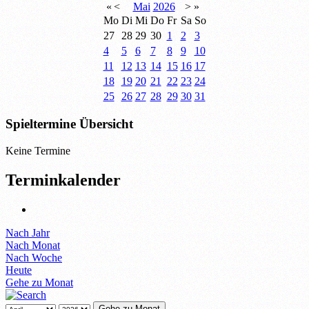
«
<
Mai
2026
>
»
Mo
Di
Mi
Do
Fr
Sa
So
27
28
29
30
1
2
3
4
5
6
7
8
9
10
11
12
13
14
15
16
17
18
19
20
21
22
23
24
25
26
27
28
29
30
31
Spieltermine Übersicht
Keine Termine
Terminkalender
Nach Jahr
Nach Monat
Nach Woche
Heute
Gehe zu Monat
Gehe zu Monat