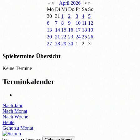
«
<
April
2026
>
»
Mo
Di
Mi
Do
Fr
Sa
So
30
31
1
2
3
4
5
6
7
8
9
10
11
12
13
14
15
16
17
18
19
20
21
22
23
24
25
26
27
28
29
30
1
2
3
Spieltermine Übersicht
Keine Termine
Terminkalender
Nach Jahr
Nach Monat
Nach Woche
Heute
Gehe zu Monat
Gehe zu Monat