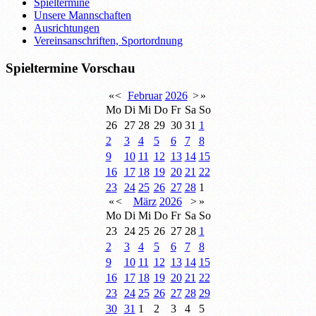
Spieltermine
Unsere Mannschaften
Ausrichtungen
Vereinsanschriften, Sportordnung
Spieltermine Vorschau
«
<
Februar
2026
>
»
Mo
Di
Mi
Do
Fr
Sa
So
26
27
28
29
30
31
1
2
3
4
5
6
7
8
9
10
11
12
13
14
15
16
17
18
19
20
21
22
23
24
25
26
27
28
1
«
<
März
2026
>
»
Mo
Di
Mi
Do
Fr
Sa
So
23
24
25
26
27
28
1
2
3
4
5
6
7
8
9
10
11
12
13
14
15
16
17
18
19
20
21
22
23
24
25
26
27
28
29
30
31
1
2
3
4
5