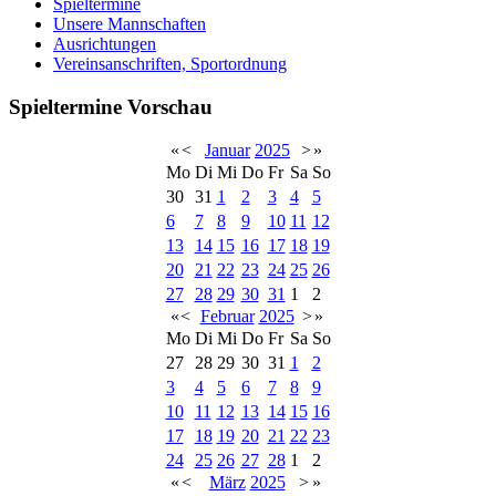
Spieltermine
Unsere Mannschaften
Ausrichtungen
Vereinsanschriften, Sportordnung
Spieltermine Vorschau
«
<
Januar
2025
>
»
Mo
Di
Mi
Do
Fr
Sa
So
30
31
1
2
3
4
5
6
7
8
9
10
11
12
13
14
15
16
17
18
19
20
21
22
23
24
25
26
27
28
29
30
31
1
2
«
<
Februar
2025
>
»
Mo
Di
Mi
Do
Fr
Sa
So
27
28
29
30
31
1
2
3
4
5
6
7
8
9
10
11
12
13
14
15
16
17
18
19
20
21
22
23
24
25
26
27
28
1
2
«
<
März
2025
>
»