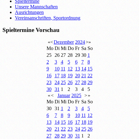
Spieltermine
Unsere Mannschaften
Ausrichtungen
Vereinsanschriften, Sportordnung
Spieltermine Vorschau
«
<
Dezember
2024
>
»
Mo
Di
Mi
Do
Fr
Sa
So
25
26
27
28
29
30
1
2
3
4
5
6
7
8
9
10
11
12
13
14
15
16
17
18
19
20
21
22
23
24
25
26
27
28
29
30
31
1
2
3
4
5
«
<
Januar
2025
>
»
Mo
Di
Mi
Do
Fr
Sa
So
30
31
1
2
3
4
5
6
7
8
9
10
11
12
13
14
15
16
17
18
19
20
21
22
23
24
25
26
27
28
29
30
31
1
2