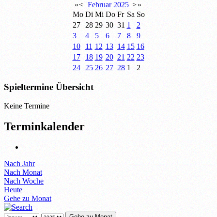
«
<
Februar
2025
>
»
Mo
Di
Mi
Do
Fr
Sa
So
27
28
29
30
31
1
2
3
4
5
6
7
8
9
10
11
12
13
14
15
16
17
18
19
20
21
22
23
24
25
26
27
28
1
2
Spieltermine Übersicht
Keine Termine
Terminkalender
Nach Jahr
Nach Monat
Nach Woche
Heute
Gehe zu Monat
Gehe zu Monat