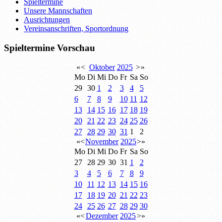
Spieltermine
Unsere Mannschaften
Ausrichtungen
Vereinsanschriften, Sportordnung
Spieltermine Vorschau
«
<
Oktober
2025
>
»
Mo
Di
Mi
Do
Fr
Sa
So
29
30
1
2
3
4
5
6
7
8
9
10
11
12
13
14
15
16
17
18
19
20
21
22
23
24
25
26
27
28
29
30
31
1
2
«
<
November
2025
>
»
Mo
Di
Mi
Do
Fr
Sa
So
27
28
29
30
31
1
2
3
4
5
6
7
8
9
10
11
12
13
14
15
16
17
18
19
20
21
22
23
24
25
26
27
28
29
30
«
<
Dezember
2025
>
»