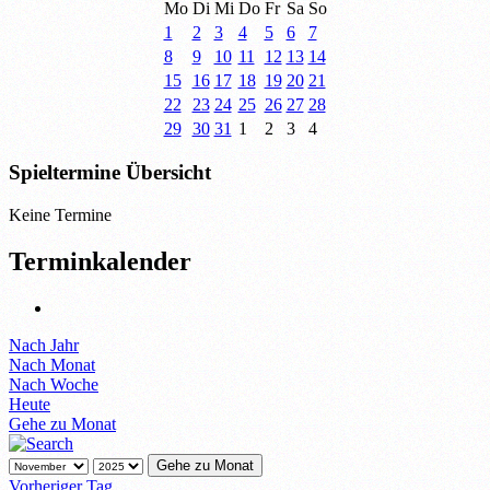
Mo
Di
Mi
Do
Fr
Sa
So
1
2
3
4
5
6
7
8
9
10
11
12
13
14
15
16
17
18
19
20
21
22
23
24
25
26
27
28
29
30
31
1
2
3
4
Spieltermine Übersicht
Keine Termine
Terminkalender
Nach Jahr
Nach Monat
Nach Woche
Heute
Gehe zu Monat
Gehe zu Monat
Vorheriger Tag