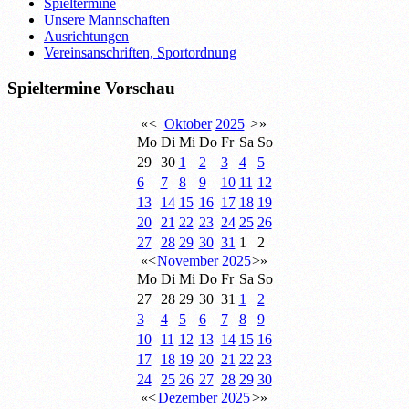
Spieltermine
Unsere Mannschaften
Ausrichtungen
Vereinsanschriften, Sportordnung
Spieltermine Vorschau
«
<
Oktober
2025
>
»
Mo
Di
Mi
Do
Fr
Sa
So
29
30
1
2
3
4
5
6
7
8
9
10
11
12
13
14
15
16
17
18
19
20
21
22
23
24
25
26
27
28
29
30
31
1
2
«
<
November
2025
>
»
Mo
Di
Mi
Do
Fr
Sa
So
27
28
29
30
31
1
2
3
4
5
6
7
8
9
10
11
12
13
14
15
16
17
18
19
20
21
22
23
24
25
26
27
28
29
30
«
<
Dezember
2025
>
»