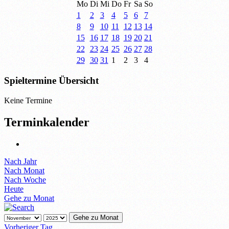
Mo
Di
Mi
Do
Fr
Sa
So
1
2
3
4
5
6
7
8
9
10
11
12
13
14
15
16
17
18
19
20
21
22
23
24
25
26
27
28
29
30
31
1
2
3
4
Spieltermine Übersicht
Keine Termine
Terminkalender
Nach Jahr
Nach Monat
Nach Woche
Heute
Gehe zu Monat
Gehe zu Monat
Vorheriger Tag