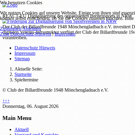
Wir benutzen Cookies
Wir nutzen Cookies auf unserer Website. Einige von ihnen sind essenzi
REACT-EU Digitalisierung des organisierten Breitensports in NRW
können selbst entscheiden, ob Sie die Cookies zulassen möchten. Bitte
Der Club der Billardfreunde 1948 Mönchengladbach e.V. investiert D
Zustimmen
Ablehnen
digitalen Vereins-Infrastruktur verfügt der Club der Billardfreunde
Zum Datenschutz-Hinweis
|
Impressum
vorantreiben.
Datenschutz Hinweis
Impressum
Sitemap
Aktuelle Seite:
Startseite
Spieltermine
© Club der Billardfreunde 1948 Mönchengladnach e.V.
↑↑↑
Donnerstag, 06. August 2026
Main Menu
Aktuell
Vorstand und Kontakte