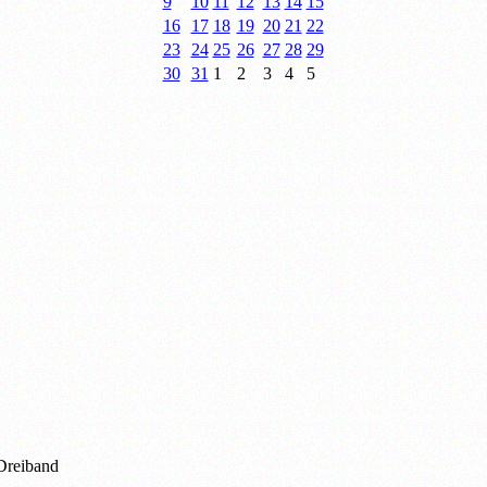
9
10
11
12
13
14
15
16
17
18
19
20
21
22
23
24
25
26
27
28
29
30
31
1
2
3
4
5
Dreiband