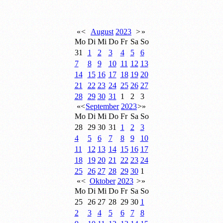
«
<
August
2023
>
»
Mo
Di
Mi
Do
Fr
Sa
So
31
1
2
3
4
5
6
7
8
9
10
11
12
13
14
15
16
17
18
19
20
21
22
23
24
25
26
27
28
29
30
31
1
2
3
«
<
September
2023
>
»
Mo
Di
Mi
Do
Fr
Sa
So
28
29
30
31
1
2
3
4
5
6
7
8
9
10
11
12
13
14
15
16
17
18
19
20
21
22
23
24
25
26
27
28
29
30
1
«
<
Oktober
2023
>
»
Mo
Di
Mi
Do
Fr
Sa
So
25
26
27
28
29
30
1
2
3
4
5
6
7
8