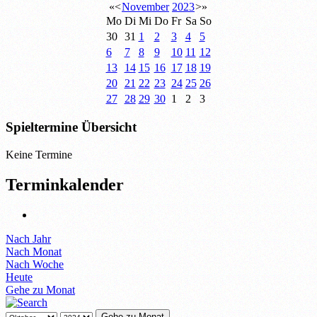
«
<
November
2023
>
»
Mo
Di
Mi
Do
Fr
Sa
So
30
31
1
2
3
4
5
6
7
8
9
10
11
12
13
14
15
16
17
18
19
20
21
22
23
24
25
26
27
28
29
30
1
2
3
Spieltermine Übersicht
Keine Termine
Terminkalender
Nach Jahr
Nach Monat
Nach Woche
Heute
Gehe zu Monat
Gehe zu Monat