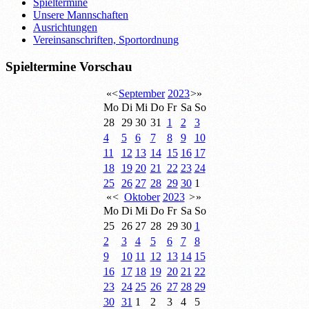
Spieltermine
Unsere Mannschaften
Ausrichtungen
Vereinsanschriften, Sportordnung
Spieltermine Vorschau
«
<
September
2023
>
»
Mo
Di
Mi
Do
Fr
Sa
So
28
29
30
31
1
2
3
4
5
6
7
8
9
10
11
12
13
14
15
16
17
18
19
20
21
22
23
24
25
26
27
28
29
30
1
«
<
Oktober
2023
>
»
Mo
Di
Mi
Do
Fr
Sa
So
25
26
27
28
29
30
1
2
3
4
5
6
7
8
9
10
11
12
13
14
15
16
17
18
19
20
21
22
23
24
25
26
27
28
29
30
31
1
2
3
4
5