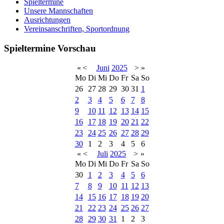
Spieltermine
Unsere Mannschaften
Ausrichtungen
Vereinsanschriften, Sportordnung
Spieltermine Vorschau
«
<
Juni
2025
>
»
Mo
Di
Mi
Do
Fr
Sa
So
26
27
28
29
30
31
1
2
3
4
5
6
7
8
9
10
11
12
13
14
15
16
17
18
19
20
21
22
23
24
25
26
27
28
29
30
1
2
3
4
5
6
«
<
Juli
2025
>
»
Mo
Di
Mi
Do
Fr
Sa
So
30
1
2
3
4
5
6
7
8
9
10
11
12
13
14
15
16
17
18
19
20
21
22
23
24
25
26
27
28
29
30
31
1
2
3